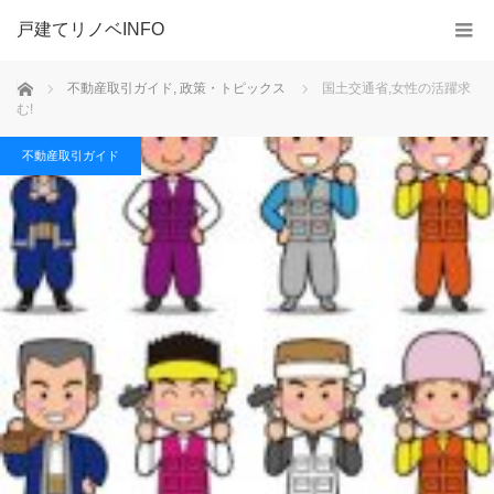
戸建てリノベINFO
ホーム
不動産取引ガイド
,
政策・トピックス
国土交通省,女性の活躍求
む!
不動産取引ガイド