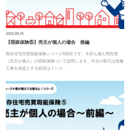
2020.09.25
【瑕疵保険⑥】売主が個人の場合 後編
既存住宅売買瑕疵保険シリーズ6回目です。今回も個人間売買
（売主が個人）の瑕疵保険ついて説明します。中古の取引は改修
工事を前提とする前回はインス…