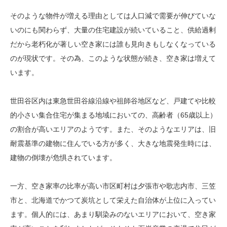
そのような物件が増える理由としては人口減で需要が伸びていな
いのにも関わらず、大量の住宅建設が続いていること、供給過剰
だから老朽化が著しい空き家には誰も見向きもしなくなっている
のが現状です。その為、このような状態が続き、空き家は増えて
います。
世田谷区内は東急世田谷線沿線や祖師谷地区など、戸建てや比較
的小さい集合住宅が集まる地域においての、高齢者（65歳以上）
の割合が高いエリアのようです。また、そのようなエリアは、旧
耐震基準の建物に住んでいる方が多く、大きな地震発生時には、
建物の倒壊が危惧されています。
一方、空き家率の比率が高い市区町村は夕張市や歌志内市、三笠
市と、北海道でかつて炭坑として栄えた自治体が上位に入ってい
ます。個人的には、あまり馴染みのないエリアにおいて、空き家