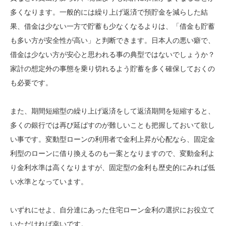
多くなります。一般的には繰り上げ返済で預貯金を減らした結
果、借金は少ない一方で貯蓄も少なくなるよりは、「借金も貯蓄
も多い方が安全性が高い」と判断できます。日本人の悪い癖で、
借金は少ない方が安心と思われる事の典型ではないでしょうか？
家計の想定外の事態を乗り切れるよう貯蓄を多く確保しておくの
も必要です。
また、期間短縮型の繰り上げ返済をして返済期間を短縮すると、
多くの銀行では再び延ばすのが難しいことも把握しておいて欲し
い事です。変動型ローンの利用者で金利上昇が心配なら、固定金
利型のローンに借り換えるのも一案となりますので、変動金利よ
り金利水準は高くなりますが、固定型の金利も歴史的にみれば低
い水準となっています。
いずれにせよ、自分達にあった住宅ローン金利の選択にお役立て
いただければ幸いです。