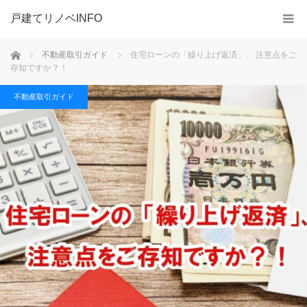
戸建てリノベINFO
ホーム
不動産取引ガイド
住宅ローンの「繰り上げ返済」、 注意点をご
存知ですか？！
不動産取引ガイド