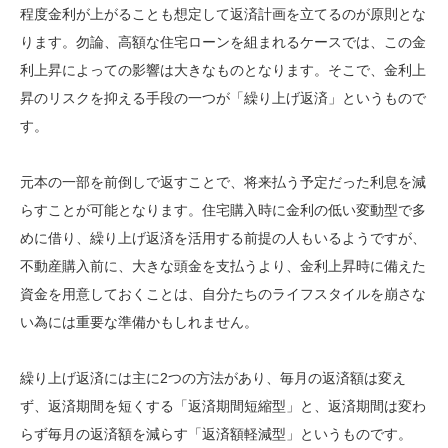
程度金利が上がることも想定して返済計画を立てるのが原則とな
ります。勿論、高額な住宅ローンを組まれるケースでは、この金
利上昇によっての影響は大きなものとなります。そこで、金利上
昇のリスクを抑える手段の一つが「繰り上げ返済」というもので
す。
元本の一部を前倒しで返すことで、将来払う予定だった利息を減
らすことが可能となります。住宅購入時に金利の低い変動型で多
めに借り、繰り上げ返済を活用する前提の人もいるようですが、
不動産購入前に、大きな頭金を支払うより、金利上昇時に備えた
資金を用意しておくことは、自分たちのライフスタイルを崩さな
い為には重要な準備かもしれません。
繰り上げ返済には主に2つの方法があり、毎月の返済額は変え
ず、返済期間を短くする「返済期間短縮型」と、返済期間は変わ
らず毎月の返済額を減らす「返済額軽減型」というものです。