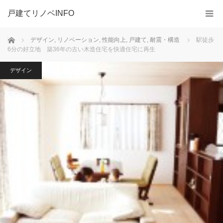
戸建てリノベINFO
ホーム
デザイン
,
リノベーション
,
性能向上
,
戸建て
,
耐震・構造
駅徒歩
6分の好立地 築36年の古い木造住宅を快適住宅に再生
デザイン