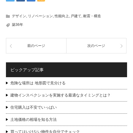
デザイン
,
リノベーション
,
性能向上
,
戸建て
,
耐震・構造
築36年
前のページ
次のページ
ピックアップ記事
危険な場所は 地形図で見分ける
建物インスペクションを実施する最適なタイミングとは？
住宅購入は不安でいっぱい
土地価格の相場を知る方法
買ってはいけない物件を自分でチェック