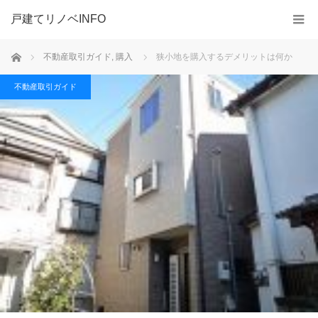
戸建てリノベINFO
ホーム
不動産取引ガイド
,
購入
狭小地を購入するデメリットは何か
不動産取引ガイド