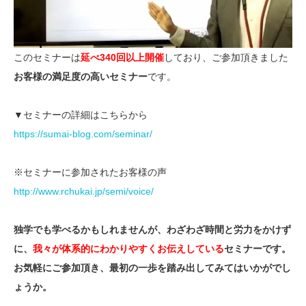
このセミナーは
延べ340回以上開催
しており、ご参加頂きました
お客様の満足度の高いセミナー
です。
▼セミナーの詳細はこちらから
https://sumai-blog.com/seminar/
※セミナーに参加されたお客様の声
http://www.rchukai.jp/semi/voice/
独学でも学べるかもしれませんが、わざわざ時間と労力をかけず
に、
我々が体系的にわかりやすくお伝えしている
セミナーです。
お気軽にご参加頂き、最初の一歩を踏み出してみてはいかがでし
ょうか。