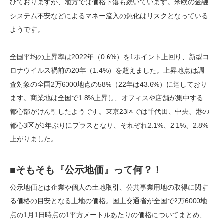
びておりますが、地方では価格下落も続いています。米欧の金融
システム不安などによるマネー流入の鈍化はリスクとなっている
ようです。
全国平均の上昇率は2022年（0.6%）を1ポイント上回り、新型コ
ロナウイルス禍前の20年（1.4%）を超えました。上昇地点は調
査対象の全国2万6000地点の58%（22年は43.6%）に達しており
ます。商業地は全国で1.8%上昇し、オフィスや店舗が集中する
都心部がけん引したようです。東京23区では千代田、中央、港の
都心3区が3年ぶりにプラスとなり、それぞれ2.1%、2.1%、2.8%
上がりました。
■そもそも『公示地価』って何？！
公示地価とは企業や個人の土地取引、公共事業用地の取得に関す
る価格の目安となる土地の価格。国土交通省が全国で2万6000地
点の1月1日時点の1平方メートルあたりの価格についてまとめ、