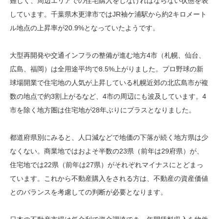
難しく、周辺エリアでの住宅購入をしなければならない状態を表
しています。千葉県木更津市ではJR袖ケ浦駅から約2キロメート
ル地点の上昇率が20.9%となっていたようです。
大型再開発や交通インフラの整備が進む地方4市（札幌、仙台、
広島、福岡）は全用途平均で8.5%上がりました。プロ野球の新
球場開業で住宅地の人気が上昇している札幌近郊の北広島市が複
数の地点で約3割上がるなど、4市の周辺にも波及しています。4
市を除く地方圏は住宅地が28年ぶりにプラスとなりました。
都道府県別にみると、人口減などで地価の下落が続く地方県は少
なくない。商業地ではおよそ半数の23県（前年は29府県）が、
住宅地では22県（前年は27県）がそれぞれマイナスにとどまっ
ています。これから不動産購入をされる方は、不動産の資産価値
とのバランスを考慮しての判断が必要となります。