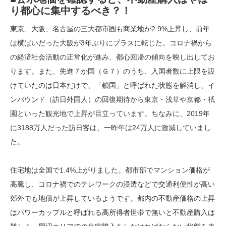
り都心に集中するべき？！
東京、大阪、名古屋の三大都市圏も商業地が2.9%上昇し、前年
は横ばいだった大阪が3年ぶりにプラスに転じた。コロナ禍から
の経済社会活動の正常化が進み、都心回帰の傾向を映し出してお
ります。また、先進７か国（Ｇ７）のうち、入国者数に上限を設
けていたのは日本だけで、「鎖国」と呼ばれた状態を解消し、イ
ンバウンド（訪日外国人）の回復期待から東京・浅草や京都・祇
園といった観光地で上昇が目立っています。ちなみに、2019年
に3188万人だった訪日客は、一昨年は24万人に激減していまし
た。
住宅地は全国で1.4%上がりました。都市部でマンション価格が
高騰し、コロナ禍でのテレワークの浸透などで交通利便性が高い
郊外でも地価が上昇しているようです。都内の不動産価格の上昇
はパワーカップルと呼ばれる高所得者世帯で無いと不動産購入は