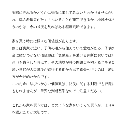
実際に売れるかどうかは売るに出してみないとわかりませんが、
れ、購入希望者がたくさんいることが想定できるか、地域全体
うのかは、今の状況を見ればある程度判断できます。
家を買う時には様々な価値観があります。
例えば実家が近い、子供の頃から住んでいて愛着がある、子供
金に結びつかない価値観は「負動産」を避ける判断においては
住宅を購入した時点で、その地域が持つ問題点を抱える当事者
若い世代が人口減少が進行する街から出て都会へ行くのは、若
方が合理的だからです。
このお金に結びつかない価値観は、防災に関する判断でも邪魔
もしれませんが、重要な判断基準なのでご注意ください。
これから家を買う方は、どのような家をいくらで買うか、より
を選ぶことが大切です。