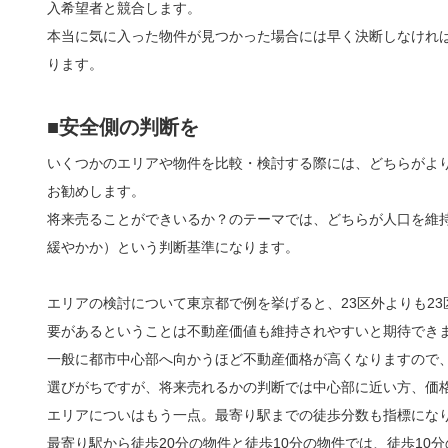
入希望者と競合します。
本当に気に入った物件が見つかった場合には早く決断しなけれ
ります。
■安全側の判断を
いくつかのエリアや物件を比較・検討する際には、どちらがよ
お勧めします。
将来売ることができいるか？のテーマでは、どちらが人口を維
緩やかか）という判断基準になります。
エリアの検討について東京都で例を挙げると、23区外よりも2
要があるということは不動産価値も維持されやすいと期待でき
一般に都市中心部へ向かうほど不動産価格が高くなりますので
選びがちですが、将来売れるかの判断では中心部に近い方、価
エリアについはもう一点。最寄り駅までの徒歩分数も指標にな
最寄り駅から徒歩20分の物件と徒歩10分の物件では、徒歩10