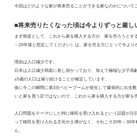
今回はどのような家が将来売ることができる家なのかについて
■将来売りたくなった頃は今よりずっと厳し
まず前提として、これから家を購入する方が、家を売ろうとする
～20年後と想定してください）は、家を売る方にとって今より
理由は人口減少です。
日本は人口減少局面に差し掛かっており、加えて極端な少子高齢
±5歳の人口は減り続けることが確定しています。
仮に今この瞬間に第3次ベビーブームが発生して爆発的に出生
いと家を買う訳ではないので、これから家を購入する方が家を
人口問題をテーマにした時に移民を受け入れるという話題が注
って移民を受け入れる文化や土壌がなく、それこそ20年～30
ん。