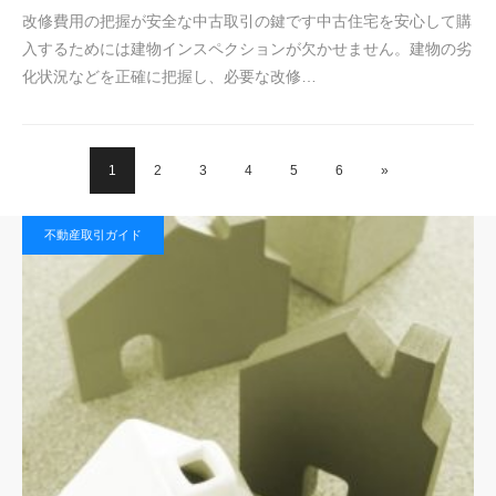
改修費用の把握が安全な中古取引の鍵です中古住宅を安心して購
入するためには建物インスペクションが欠かせません。建物の劣
化状況などを正確に把握し、必要な改修…
1
2
3
4
5
6
»
不動産取引ガイド