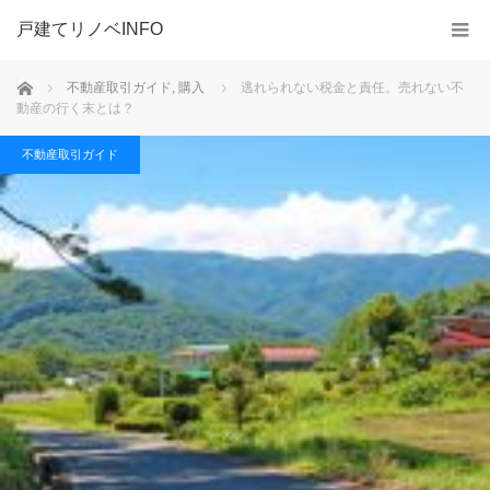
戸建てリノベINFO
ホーム
不動産取引ガイド
,
購入
逃れられない税金と責任。売れない不
動産の行く末とは？
不動産取引ガイド