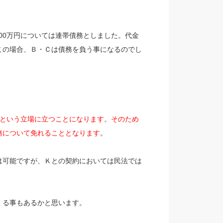
00万円については連帯債務としました。代金
この場合、Ｂ・Ｃは債務を負う事になるのでし
者という立場に立つことになります。そのため
務について免れることとなります
。
は可能ですが、Ｋとの契約においては民法では
くる事もあるかと思います。