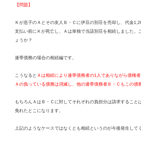
【問題】
Ｋが息子のＡとその友人Ｂ・Ｃに伊豆の別荘を売却し、代金1,2
支払い前にＫが死亡し、Ａは単独で当該別荘を相続しました。
ょうか？
連帯債務の場合の相続編です。
こうなると
Ａは相続により連帯債務者の1人でありながら債権
Ａの負っている債務は消滅し、他の連帯債務者Ｂ・Ｃもこの債
もちろんＡはＢ・Ｃに対してそれぞれの負担分は請求すること
免れたとこになります。
上記のようなケースではなくとも相続というのが今後発生して