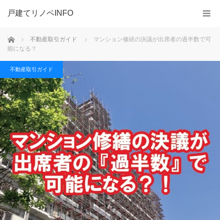
戸建てリノベINFO
ホーム
不動産取引ガイド
マンション修繕の決議が出席者の過半数で可
能になる？
不動産取引ガイド