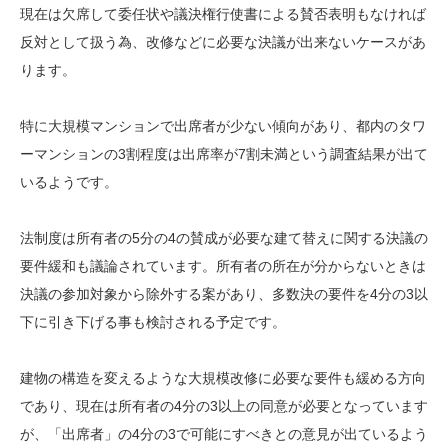
現在は欠席して委任状や議決権行使書による賛否表明もなければ
反対として扱う為、改修などに必要な決議が出来ないケースがあ
ります。
特に大規模マンションで出席者が少ない傾向があり、都内のタワ
ーマンションの3割程度は出席率が7割未満という調査結果が出て
いるようです。
法制度は所有者の5分の4の賛成が必要な建て替えに関する決議の
要件緩和も議論されています。所有者の所在が分からないときは
決議の参加対象から除外する案があり、多数決の要件を4分の3以
下に引き下げる事も検討される予定です。
建物の構造を変えるような大規模改修に必要な要件も緩める方向
であり、現在は所有者の4分の3以上の同意が必要となっています
が、「出席者」の4分の3で可能にすべきとの意見が出ているよう