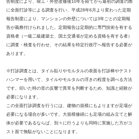
告制度により、竣工・外壁改修後10年を経てから最初の調査の際
に全面打診等による調査を行い、平成28年6月より変わった定期
報告制度により、マンションの外壁については3年ごとの定期報
告が義務付けられました。定期報告は定期的に専門技術を有する
資格者（一級二級建築士、国土交通省が定める資格を有する者）
に調査・検査を行わせ、その結果を特定行政庁へ報告する必要が
あります。
※打診調査とは、タイル貼りやモルタルの表面を打診棒やテスト
ハンマーを用いて、タイルやモルタルの浮きの程度を調べる方法
です。叩いた時の音の反響で異常を判断するため、知識と経験が
必要になります。
この全面打診調査を行うには、建物の規模にもよりますが足場が
必要になる場合が多いです。大規模修繕にも足場の組み立てと解
体が必要であるならば、別々に行うよりも同時に実施した方がコ
スト面で無駄がないことになります。