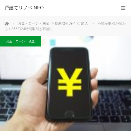
戸建てリノベINFO
ホーム
お金・ローン・税金
,
不動産取引ガイド
,
購入
不動産取引が変わ
る！365日24時間取引が可能に！
お金・ローン・税金