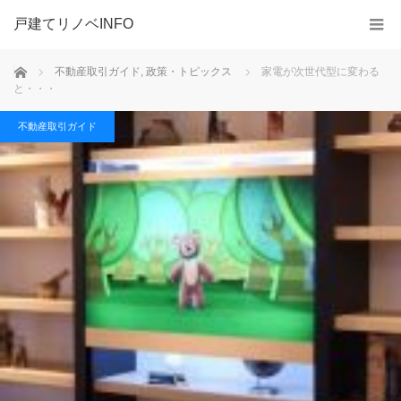
戸建てリノベINFO
ホーム
不動産取引ガイド
,
政策・トピックス
家電が次世代型に変わる
と・・・
不動産取引ガイド