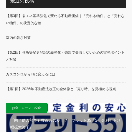
最近の投稿
【第3回】省エネ基準強化で変わる不動産価値｜「売れる物件」と「売れな
い物件」の決定的な差
室内の暑さ対策
【第2回】住所等変更登記の義務化・売却で失敗しないための実務ポイント
と対策
ガスコンロからIHに変えるには
【第1回】2026年 不動産法改正の全体像と「売り時」を見極める視点
お金・ローン・税金
『同じ借入額でも数百万の差！？ フラット35「S」金利引下げ
幅拡大終了』