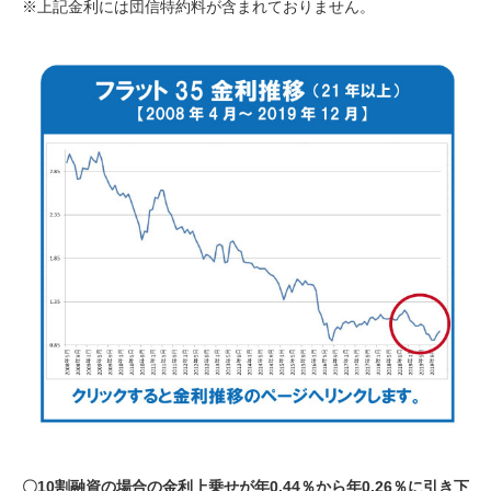
※上記金利には団信特約料が含まれておりません。
〇10割融資の場合の金利上乗せが年0.44％から年0.26％に引き下